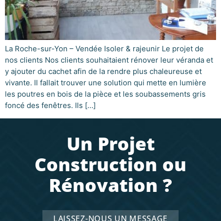
La Roche-sur-Yon – Vendée Isoler & rajeunir Le projet de
nos clients Nos clients souhaitaient rénover leur véranda et
y ajouter du cachet afin de la rendre plus chaleureuse et
vivante. Il fallait trouver une solution qui mette en lumière
les poutres en bois de la pièce et les soubassements gris
foncé des fenêtres. Ils […]
Un Projet
Construction ou
Rénovation ?
LAISSEZ-NOUS UN MESSAGE