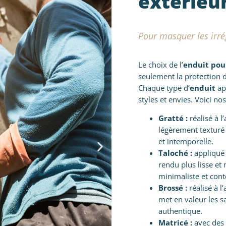
extérieur
Pour masquer les irré
Le choix de l’
enduit pou
seulement la protection d
Chaque type d’
enduit
ap
styles et envies. Voici no
Gratté :
réalisé à l
légèrement texturé 
et intemporelle.
Taloché :
appliqué 
rendu plus lisse et
minimaliste et con
Brossé :
réalisé à l
met en valeur les sa
authentique.
Matricé :
avec des 