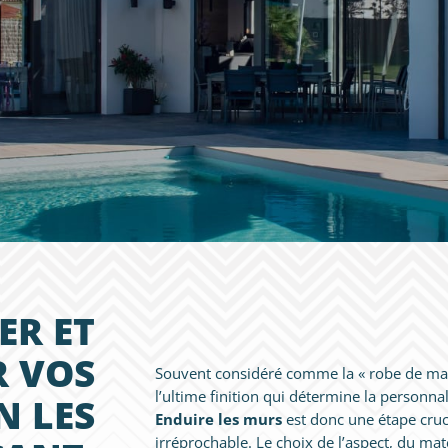
ER ET
R VOS
Souvent considéré comme la « robe de mari
l’ultime finition qui détermine la personna
N LES
Enduire les murs
est donc une étape cruc
irréprochable. Le choix de l’aspect, du mat