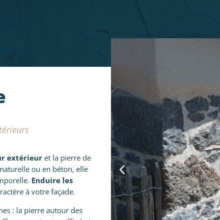
e
térieurs
r extérieur
et la pierre de
naturelle ou en béton, elle
emporelle.
Enduire les
ractère à votre façade.
es : la pierre autour des