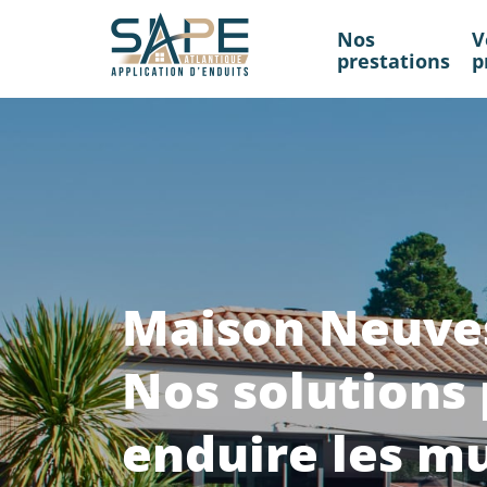
Nos
V
prestations
p
Maison Neuves
Nos solutions
enduire les m