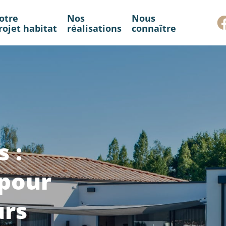
otre
Nos
Nous
rojet habitat
réalisations
connaître
 :
 pour
urs