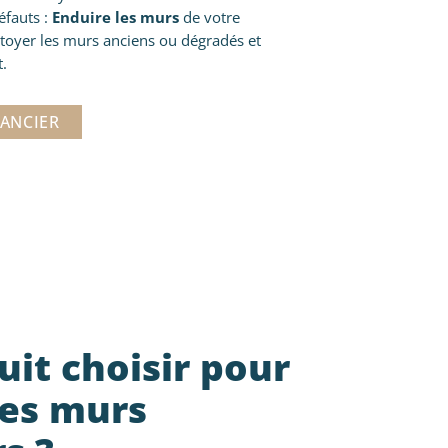
éfauts :
Enduire les murs
de votre
toyer les murs anciens ou dégradés et
t.
ANCIER
it choisir pour
les murs