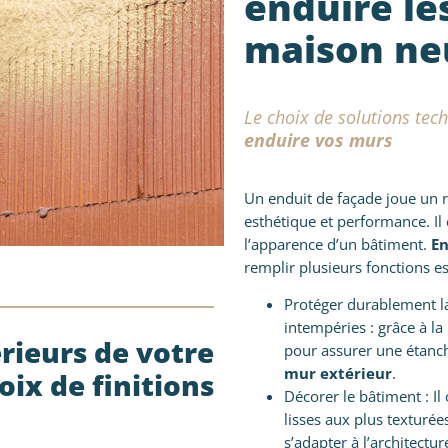
enduire le
maison ne
Le choix de solutions tec
enduire vos murs
Un enduit de façade joue un r
esthétique et performance. Il 
l’apparence d’un bâtiment.
En
remplir plusieurs fonctions es
Protéger durablement 
intempéries : grâce à la
rieurs de votre
pour assurer une étanch
mur extérieur
.
oix de finitions
Décorer le bâtiment : Il
lisses aux plus texturée
s’adapter à l’architectur